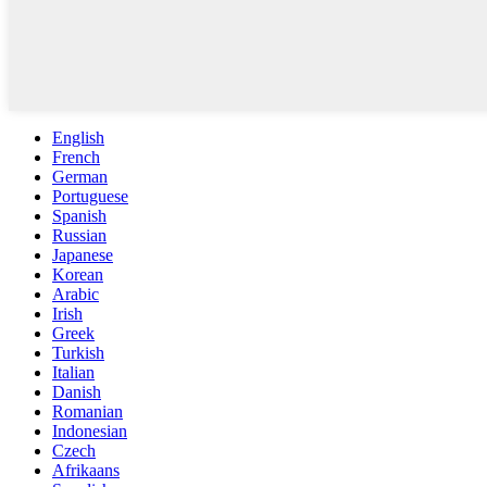
English
French
German
Portuguese
Spanish
Russian
Japanese
Korean
Arabic
Irish
Greek
Turkish
Italian
Danish
Romanian
Indonesian
Czech
Afrikaans