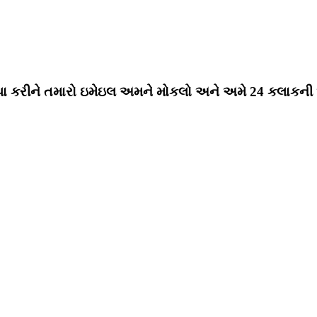
પા કરીને તમારો ઇમેઇલ અમને મોકલો અને અમે 24 કલાકની અંદ