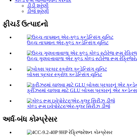
કોલ્ડ રૂમ બાષ્પીભવન કરનાર
ડીડી શ્રેણી
ડીજે શ્રેણી
ફીચર્ડ ઉત્પાદનો
ઉચ્ચ તાપમાન એર-કૂલ્ડ કન્ડેન્સિંગ યુનિટ
ઉચ્ચ ગુણવત્તાવાળા એર કૂલ્ડ કોલ્ડ સ્ટોરેજ રૂમ રેફ્રિજરેટ
બોક્સ પ્રકાર સ્ક્રોલ કન્ડેન્સિંગ યુનિટ
ફ્રીઝરમાં ચાલવા માટે GLU બોક્સ પ્રકારનું એર કન્ડેન્સ
કોલ્ડ રૂમ ઇવેપોરેટર/એર-કૂલર સિરીઝ ડીજે
અર્ધ-બંધ કોમ્પ્રેસર