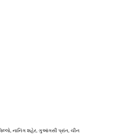
િલ્લો, નાનિંગ શહેર, ગુઆંગસી પ્રાંત, ચીન