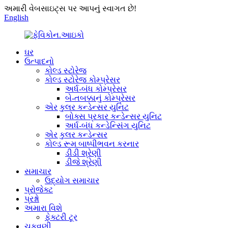
અમારી વેબસાઇટ્સ પર આપનું સ્વાગત છે!
English
ઘર
ઉત્પાદનો
કોલ્ડ સ્ટોરેજ
કોલ્ડ સ્ટોરેજ કોમ્પ્રેસર
અર્ધ-બંધ કોમ્પ્રેસર
બે-તબક્કાનું કોમ્પ્રેસર
એર કુલર કન્ડેન્સર યુનિટ
બોક્સ પ્રકાર કન્ડેન્સર યુનિટ
અર્ધ-બંધ કન્ડેન્સિંગ યુનિટ
એર કુલર કન્ડેન્સર
કોલ્ડ રૂમ બાષ્પીભવન કરનાર
ડીડી શ્રેણી
ડીજે શ્રેણી
સમાચાર
ઉદ્યોગ સમાચાર
પ્રોજેક્ટ
પ્રશ્નો
અમારા વિશે
ફેક્ટરી ટૂર
ચુકવણી