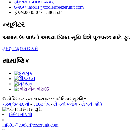
ફોન:
૪૦૦-૦૦૮૦-૨૫૬
ઇમેઇલ:
info01@coolerfreezerunit.com
ફેક્સ:
0086-0771-3868534
ન્યૂલેટર
અમારા ઉત્પાદનો અથવા કિંમત સૂચિ વિશે પૂછપરછ માટે, કૃ
હમણાં પૂછપરછ કરો
સામાજિક
© કૉપિરાઇટ - ૨૦૧૦-૨૦૨૧: સર્વાધિકાર સુરક્ષિત.
ગરમ ઉત્પાદનો
-
સાઇટમેપ
-
ટોચનો બ્લોગ
-
ટોચની શોધ
ઈમેલ મોકલો
info01@coolerfreezerunit.com